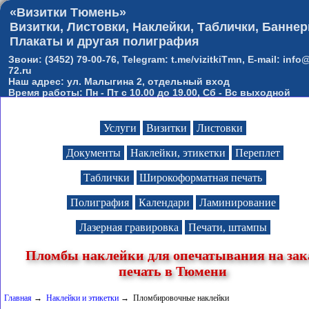
«Визитки Тюмень»
Визитки, Листовки, Наклейки, Таблички, Баннер
Плакаты и другая полиграфия
Звони: (3452) 79-00-76, Telegram: t.me/vizitkiTmn, E-mail: info@
72.ru
Наш адрес: ул. Малыгина 2, отдельный вход
Время работы: Пн - Пт с 10.00 до 19.00, Сб - Вс выходной
Услуги
Визитки
Листовки
Документы
Наклейки, этикетки
Переплет
Таблички
Широкоформатная печать
Полиграфия
Календари
Ламинирование
Лазерная гравировка
Печати, штампы
Пломбы наклейки для опечатывания на зак
печать в Тюмени
Главная
→
Наклейки и этикетки
→ Пломбировочные наклейки