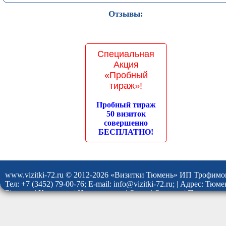
Отзывы:
Специальная
Акция
«Пробный
тираж»!
Пробный тираж
50 визиток
совершенно
БЕСПЛАТНО!
www.vizitki-72.ru © 2012-2026 «Визитки Тюмень» ИП Трофимо
Тел: +7 (3452) 79-00-76; E-mail: info@vizitki-72.ru; | Адрес: Тю
Site map
|
Контакты
|
Наши услуги
|
О нас
|
Отзывы
|
Политика 