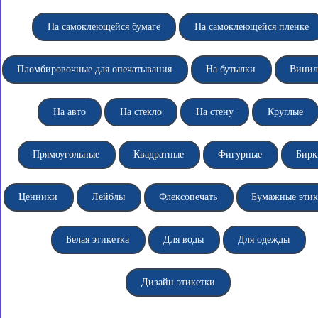
На самоклеющейся бумаге
На самоклеющейся пленке
Пломбировочные для опечатывания
На бутылки
Винил
На авто
На стекло
На стену
Круглые
Прямоугольные
Квадратные
Фигурные
Бирк
Ценники
Лейблы
Флексопечать
Бумажные этик
Белая этикетка
Для воды
Для одежды
Дизайн этикетки