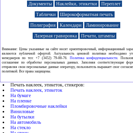
Наклейки, этикетки, стикеры
Документы
Наклейки, этикетки
Переплет
Контрольные
Плакаты
Сургуч
Контрольные
браслеты
Баннеры
Таблички
Широкоформатная печать
современное оборудование
прозрачная матовая
прозра
Пломбировочные наклейки
Таблички на дом
Полиграфия
Календари
Ламинирование
Полиграфия цветная
любого формата
белая матовая
пленка прозрачна
Лазерная гравировка
Печати, штампы
Внимание: Цены указанные на сайте носят ориентировочный, информационный хара
самоклеющихся наклеек
прозрачные наклейки
бу
являются публичной офертой. Актуальность ценовой политики необходимо ут
менеджеров по тел: +7 (3452) 79-00-76.
Политика конфиденциальности
. Пользов
соглашение по обработке персональных данных. Заполняя соответствующие фор
отправляя свои персональные данные оператору, пользователь выражает свое согласие
политикой. Все права защищены.
Печать наклеек, этикеток, стикеров:
Печать наклеек, этикеток
На бумаге
На пленке
Пломбировочные наклейки
Виниловые
На бутылки
На автомобиль
На стекло
На стену