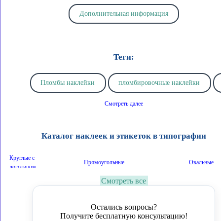
Дополнительная информация
Теги:
Пломбы наклейки
пломбировочные наклейки
Смотреть далее
пломбировочные наклейки в Тюмени
Пломбы наклейки н
Каталог наклеек и этикеток в типографии
заказать пломбы наклейки
пломба наклейка на заказ
Круглые с
Прямоугольные
Овальные
логотипом
номерные пломбы
оставляющая след
несанкционирова
Смотреть все
Наборы
На монтажной пленке
Простые на 
защитная наклейка
след на поверхности
гаранти
Остались вопросы?
Графика на пол
Графика на стену
Обратные
Получите бесплатную консультацию!