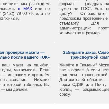
и пишите, мы расскажем
формат (квадрат/прям
словами.
в MAX
или по
нужен ли ГОСТ. Есть п
 (3452) 79-00-76, или по
цвету? Отправляй
zitki-72.ru.
предложим проверенные 
стандарту. Дл
администраций: прос
количество и размер.
ая проверка макета —
Забирайте заказ. Сам
олько после вашего «ОК»
транспортной комп
 ваш макет на ошибки:
Живёте в Тюмени? Может
ступы, читаемость. Если
нас в офисе. А если нек
ак — исправим и пришлём
пришлем транспортной
гласование. Никаких
Для жителей области —
 в готовой табличке. Вы
через СДЭК или Почту 
 — мы делаем.
юрлиц — закрывающие
сразу.