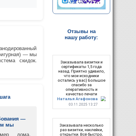
Отзывы на
нашу работу:
 анодированный
фигурная) — мы
стема скидок.
Заказывала визитки и
сертификаты 1,5 года
назад. Приятно удивило,
что мои исходники
остались у вас) Большое
спасибо за
оперативность и
качество печати
шага
Наталья Агафонова
03.11.2025 13:27
бования —
ем мы
Заказывала несколько
раз визитки, наклейки,
мер дома,
открытки. Всё быстро,