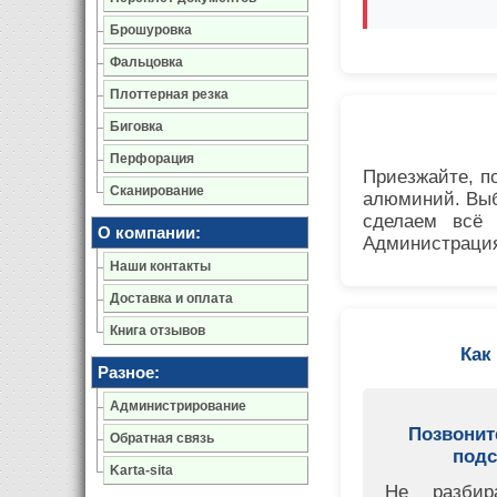
Брошуровка
Фальцовка
Плоттерная резка
Биговка
Перфорация
Приезжайте, п
Сканирование
алюминий. Выб
сделаем всё 
О компании:
Администрация
Наши контакты
Доставка и оплата
Книга отзывов
Как
Разное:
Администрирование
Позвонит
Обратная связь
подс
Karta-sita
Не разбир