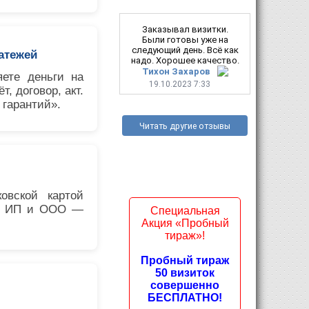
Заказывал визитки.
Были готовы уже на
следующий день. Всё как
атежей
надо. Хорошее качество.
Тихон Захаров
яете деньги на
19.10.2023 7:33
, договор, акт.
 гарантий».
Читать другие отзывы
овской картой
ля ИП и ООО —
Специальная
Акция «Пробный
тираж»!
Пробный тираж
50 визиток
совершенно
БЕСПЛАТНО!