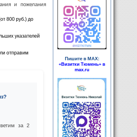
вания и пожелания
от 800 руб.) до
льших указателей
или отправим
Пишите в MAX:
«Визитки Тюмень» в
max.ru
из?
тветим за 2