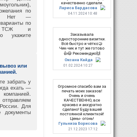
качественно сделали.
оугольник),
Лариса Бардасова
ожелания по
04.11.2024 10:48
те. Нет —
варианты по
я ТСЖ и
Заказывала
то укажите
односторонние визитки.
Всё быстро и чётко🤝
Чик-чик и тут же готово
👍😃 Рекомендую🙌
Оксана Кайда
овывоз или
01.02.2024 10:27
анией.
е забрать у
Огромное спасибо вам за
огда ехать —
печать моих заказов!
 компанией.
Очень и очень
 отправляем
КАЧЕСТВЕННО, все
красиво и аккуратно
России. Для
сделано! Буду вашей
 документы
постоянной клиенткой!
Цены- огонь!
Гульниза Борисова
21.12.2023 17:12