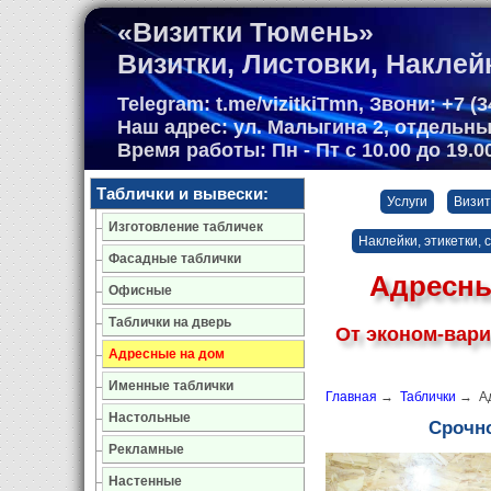
«Визитки Тюмень»
Визитки, Листовки, Наклей
Telegram: t.me/vizitkiTmn, Звони: +7 (34
Наш адрес: ул. Малыгина 2, отдельн
Время работы: Пн - Пт с 10.00 до 19.
Таблички и вывески:
Услуги
Визит
Изготовление табличек
Наклейки, этикетки, 
Фасадные таблички
Адресны
Офисные
Таблички на дверь
От эконом-вари
Адресные на дом
Именные таблички
Главная
→
Таблички
→ Ад
Настольные
Срочно
Рекламные
Настенные