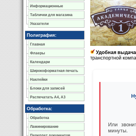
Информационные
Таблички для магазина
Указатели
Полиграфия:
Главная
Удобная выдача
Флаеры
транспортной компа
Календари
Широкоформатная печать
Наклейки
Блоки для записей
Н
Распечатать А4, А3
Обработка:
Обработка
Или звонит
Ламинирование
минуты.
Переплет документов