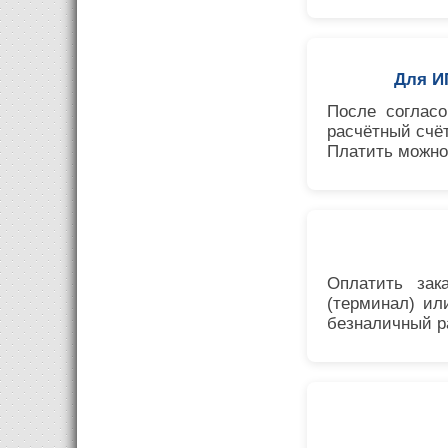
Для И
После согласо
расчётный счёт
Платить можно 
Оплатить зак
(терминал) и
безналичный ра