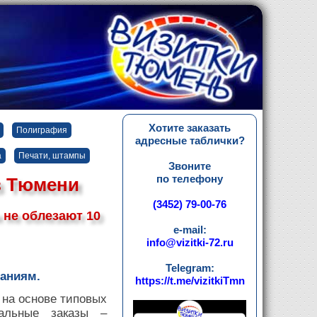
Хотите заказать
Полиграфия
адресные таблички?
а
Печати, штампы
Звоните
по телефону
в Тюмени
(3452) 79-00-76
 не облезают 10
e-mail:
info@vizitki-72.ru
Telegram:
ваниям.
https://t.me/vizitkiTmn
 на основе типовых
альные заказы –