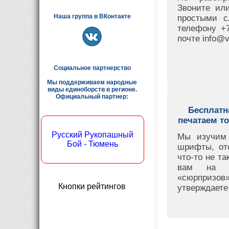
Звоните ил
Наша группа в ВКонтакте
простыми 
телефону +7
почте info@vi
Социальное партнерство
Мы поддерживаем народные
виды единоборств в регионе.
Официальный партнер:
Бесплатн
печатаем т
Русский Рукопашный
Мы изучим
Бой - Тюмень
шрифты, от
что-то не т
вам на со
«сюрпризов»
Кнопки рейтингов
утверждаете