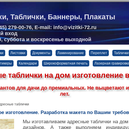
ки, Таблички, Баннеры, Плакаты
5) 279-00-76, E-mail: info@vizitki-72.ru
ый вход
00, суббота и воскресенье выходной
ки
Листовки
Документы
Ламинирование
Переплет
Таблички
стикеры
Календари
Широкоформатная печать
Лазерная гравировк
е таблички на дом изготовление 
антов для дачи до премиальных. Не выцветают и
лет.
ресные таблички
е изготовление. Разработка макета по Вашим требо
Мы изготавливаем адресные таблички на дом
дизайнов. А также выполняем индивиду