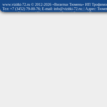
www.vizitki-72.ru © 2012-2026 «Визитки Тюмень» ИП Трофимо
Тел: +7 (3452) 79-00-76; E-mail: info@vizitki-72.ru; | Адрес: Тю
Site map
|
Контакты
|
Наши услуги
|
О нас
|
Отзывы
|
Политика 