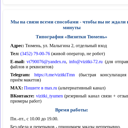
Мы на связи всеми способами - чтобы вы не ждали 
минуты
Типография «Визитки Тюмень»
Адрес:
Тюмень, ул. Малыгина 2, отдельный вход
Тел:
(3452) 79-00-76
(живой оператор, не робот)
E-mail:
vt790076@yandex.ru
,
info@vizitki-72.ru
(для отпра
файлов и реквизитов)
Telegram:
https://t.me/vizitkiTmn
(быстрая консультаци
приём макетов)
MAX:
Пишите в max.ru
(альтернативный канал)
ВКонтакте:
vizitki_tyumen
(резервный канал связи + отзы
примеры работ)
Время работы:
Пн.-пт., с 10.00 до 19.00.
Без обеда и перерывов - принимаем заказы непрерывно.