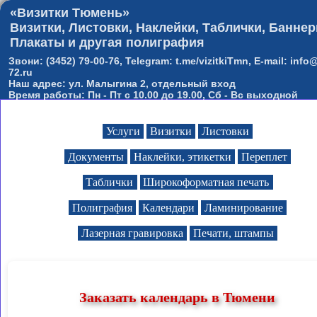
«Визитки Тюмень»
Визитки, Листовки, Наклейки, Таблички, Баннер
Плакаты и другая полиграфия
Звони: (3452) 79-00-76, Telegram: t.me/vizitkiTmn, E-mail: info@
72.ru
Наш адрес: ул. Малыгина 2, отдельный вход
Время работы: Пн - Пт с 10.00 до 19.00, Сб - Вс выходной
Услуги
Визитки
Листовки
Документы
Наклейки, этикетки
Переплет
Таблички
Широкоформатная печать
Полиграфия
Календари
Ламинирование
Лазерная гравировка
Печати, штампы
Заказать календарь в Тюмени