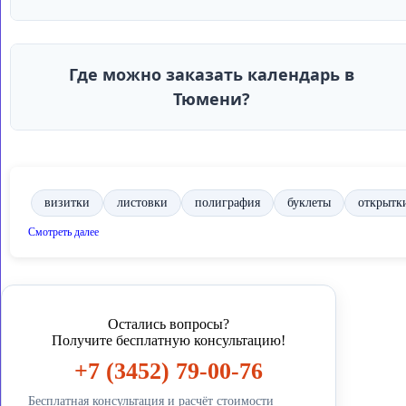
Где можно заказать календарь в
Тюмени?
визитки
листовки
полиграфия
буклеты
открытк
Смотреть далее
карманные календари
корзина
квартальные календар
подарочный сертификат
рассчитать стоимость
треб
бумага
руб
обработки
цвета
тираж
сетка
Остались вопросы?
Получите бесплатную консультацию!
персональных
корпоративные
календарной
изобра
+7 (3452) 79-00-76
листов
домик
месяц
обложка
позволяет
Бесплатная консультация и расчёт стоимости