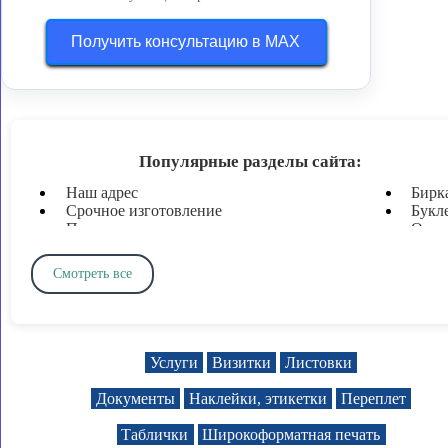
является
картон
производство
календарики
от
Получить консультацию в MAX
тюменской
купить
Популярные разделы сайта:
Наш адрес
Бирк
Срочное изготовление
Букл
Печати и штампы
Откр
Печать документов
Плот
Печать визиток
Пода
Смотреть все
Ламинирование
Форм
Широкоформатная печать
Форм
Твердый переплет и брошюровка
Печа
Печать листовок
Дипл
Печать флаеров
Приг
Услуги
Визитки
Листовки
Таблички и вывески
Колл
Наклейки, этикетки, стикеры
Анке
Документы
Наклейки, этикетки
Переплет
Плакаты
Куп
Баннеры
Абон
Таблички
Широкоформатная печать
Пломбировочные наклейки
Конв