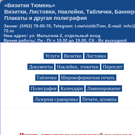
«Визитки Тюмень»
Визитки, Листовки, Наклейки, Таблички, Баннер
Плакаты и другая полиграфия
Звони: (3452) 79-00-76, Telegram: t.me/vizitkiTmn, E-mail: info@
72.ru
Наш адрес: ул. Малыгина 2, отдельный вход
Время работы: Пн - Пт с 10.00 до 19.00, Сб - Вс выходной
Услуги
Визитки
Листовки
Документы
Наклейки, этикетки
Переплет
Таблички
Широкоформатная печать
Полиграфия
Календари
Ламинирование
Лазерная гравировка
Печати, штампы