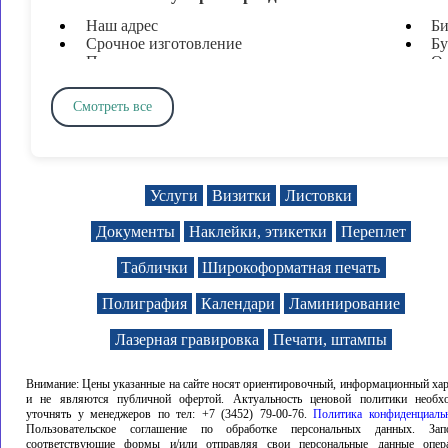
Наш адрес
Би
корпоративные подарки
Сувенирная печать
Срочное изготовление
Бу
Печати и штампы
О
Печать документов
Пл
изготовление календарей
оформить заказ
ра
Печать визиток
По
Смотреть все
Ламинирование
Ф
Широкоформатная печать
Ф
Твердый переплет и брошюровка
Пе
печать календарей на 2025
мелова
Печать листовок
Д
Печать флаеров
Пр
Услуги
Визитки
Листовки
Таблички и вывески
К
Наклейки, этикетки, стикеры
А
Документы
Наклейки, этикетки
Переплет
Плакаты
К
Баннеры
А
Таблички
Широкоформатная печать
Пломбировочные наклейки
К
Таблички на дом
На
Полиграфия
Календари
Ламинирование
Полиграфия цветная
Ук
Лазерная гравировка
Печати, штампы
Внимание: Цены указанные на сайте носят ориентировочный, информационный хар
и не являются публичной офертой. Актуальность ценовой политики необх
уточнять у менеджеров по тел: +7 (3452) 79-00-76.
Политика конфиденциаль
Пользовательское соглашение по обработке персональных данных. Зап
соответствующие формы и/или отправляя свои персональные данные опера