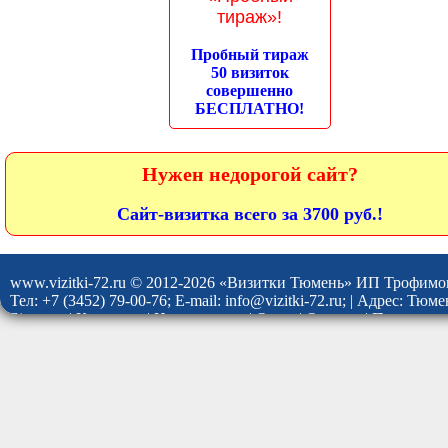
тираж»!
Пробный тираж
50 визиток
совершенно
БЕСПЛАТНО!
Нужен недорогой сайт?
Сайт-визитка всего за 3700 руб.!
www.vizitki-72.ru © 2012-2026 «Визитки Тюмень» ИП Трофимо
Тел: +7 (3452) 79-00-76; E-mail: info@vizitki-72.ru; | Адрес: Тю
Site map
|
Контакты
|
Наши услуги
|
О нас
|
Отзывы
|
Политика 