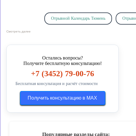
Отрывной Календарь Тюмень
Отрывн
Смотреть далее
Отрывные Календари Тюмень
Изготовление отрывн
выгодной цене
Заказать отрывные календар
Остались вопросы?
Получите бесплатную консультацию!
+7 (3452) 79-00-76
корпоративные подарки
выбрать изображение
Бесплатная консультация и расчёт стоимости
календарь домик
календарная сетка
Получить консультацию в MAX
полиграфической продукции
фирменный ст
большие размеры
помощь для клиенто
Популярные разделы сайта: