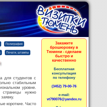
Закажите
Полиграфия
брошюровку в
Тюмени - сделаем
а
Печати, штампы
быстро и
качественно
и
Бесплатная
консультация
по телефону
а для студентов с
вольно стабильным
(3452) 79-00-76
иональном уровне.
о страницы нужно
e-mail:
заявку.
vt790076@yandex.ru
мые короткие. Часто