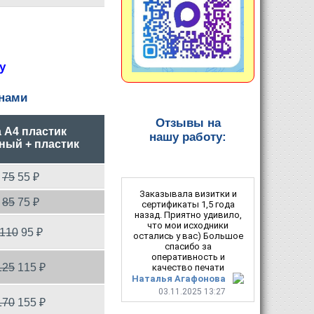
у
нами
Отзывы на
 А4 пластик
нашу работу:
ный + пластик
75
55 ₽
Заказывала визитки и
85
75 ₽
сертификаты 1,5 года
назад. Приятно удивило,
что мои исходники
110
95 ₽
остались у вас) Большое
спасибо за
оперативность и
125
115 ₽
качество печати
Наталья Агафонова
03.11.2025 13:27
170
155 ₽