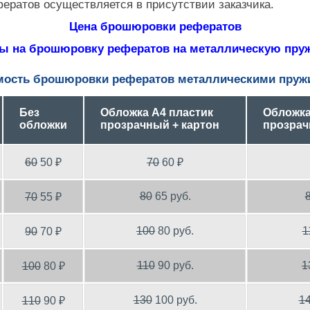
ратов осуществляется в присутствии заказчика.
Цена брошюровки рефератов
ы на брошюровку рефератов на металлическую пру
мость брошюровки рефератов металлическими пруж
Без
Обложка А4 пластик
Обложка
обложки
прозрачный + картон
прозрач
60
50 ₽
70
60 ₽
80
65 руб.
70
55 ₽
100
80 руб.
1
90
70 ₽
110
90 руб.
1
100
80 ₽
130
100 руб.
1
110
90 ₽