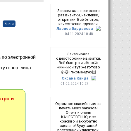
Заказывала несколько
раз визитки, наклейки,
открытки. Всё быстро,
качественно сделали.
Книги
Лариса Бардасова
04.11.2024 10:48
Заказывала
 по электронной
односторонние визитки.
Всё быстро и чётко🤝
Чик-чик и тут же готово
ту от юр. лица
👍😃 Рекомендую🙌
Оксана Кайда
01.02.2024 10:27
тро и
Огромное спасибо вам за
печать моих заказов!
Очень и очень
КАЧЕСТВЕННО, все
красиво и аккуратно
сделано! Буду вашей
постоянной клиенткой!