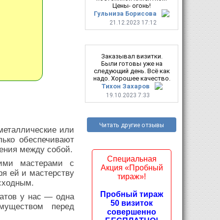
Цены- огонь!
Гульниза Борисова
21.12.2023 17:12
Заказывал визитки.
Были готовы уже на
следующий день. Всё как
надо. Хорошее качество.
Тихон Захаров
19.10.2023 7:33
Читать другие отзывы
металлические или
лько обеспечивают
нения между собой.
Специальная
шими мастерами с
Акция «Пробный
я ей и мастерству
тираж»!
сходным.
Пробный тираж
атов у нас — одна
50 визиток
муществом перед
совершенно