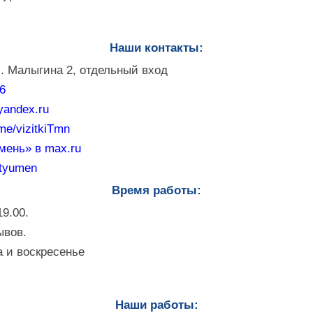
Наши контакты:
. Малыгина 2, отдельный вход
76
andex.ru
.me/vizitkiTmn
мень» в max.ru
_tyumen
Время работы:
19.00.
ывов.
 и воскресенье
Наши работы: