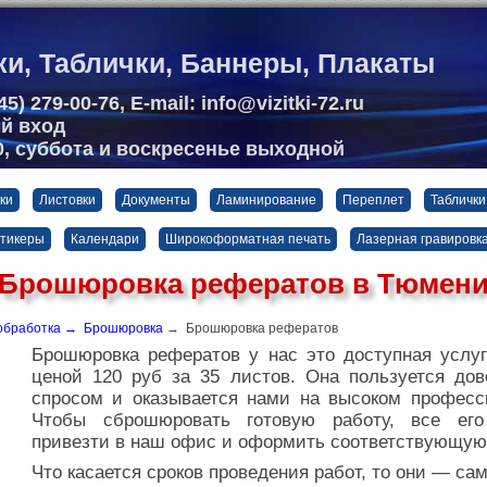
ки, Таблички, Баннеры, Плакаты
5) 279-00-76, E-mail: info@vizitki-72.ru
ый вход
00, суббота и воскресенье выходной
ки
Листовки
Документы
Ламинирование
Переплет
Таблички
стикеры
Календари
Широкоформатная печать
Лазерная гравировк
Брошюровка рефератов в Тюмен
обработка
→
Брошюровка
→ Брошюровка рефератов
Брошюровка рефератов у нас это доступная услуг
ценой 120 руб за 35 листов. Она пользуется до
спросом и оказывается нами на высоком професс
Чтобы сброшюровать готовую работу, все ег
привезти в наш офис и оформить соответствующую 
Что касается сроков проведения работ, то они — са