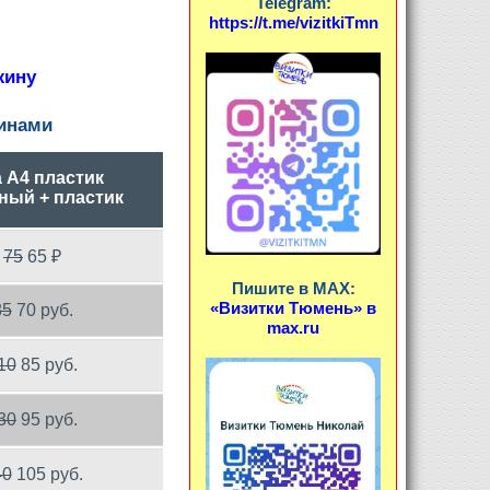
Telegram:
https://t.me/vizitkiTmn
жину
инами
 А4 пластик
ный + пластик
75
65 ₽
Пишите в MAX:
«Визитки Тюмень» в
85
70 руб.
max.ru
10
85 руб.
30
95 руб.
40
105 руб.