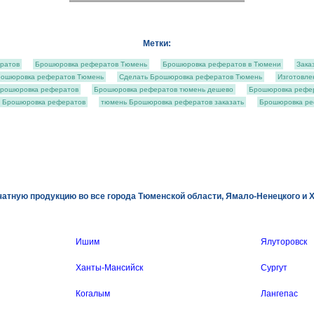
Метки:
ратов
Брошюровка рефератов Тюмень
Брошюровка рефератов в Тюмени
Зака
рошюровка рефератов Тюмень
Сделать Брошюровка рефератов Тюмень
Изготовле
Брошюровка рефератов
Брошюровка рефератов тюмень дешево
Брошюровка рефер
ь Брошюровка рефератов
тюмень Брошюровка рефератов заказать
Брошюровка ре
атную продукцию во все города Тюменской области, Ямало-Ненецкого и 
Ишим
Ялуторовск
Ханты-Мансийск
Сургут
Когалым
Лангепас