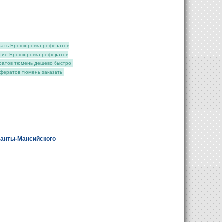
зать Брошюровка рефератов
ние Брошюровка рефератов
атов тюмень дешево быстро
фератов тюмень заказать
Ханты-Мансийского