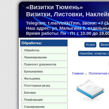
«Визитки Тюмень»
Визитки, Листовки, Наклей
Telegram: t.me/vizitkiTmn, Звони: +7 (34
Наш адрес: ул. Малыгина 2, отдельн
Время работы: Пн - Пт с 10.00 до 19.
Обработка:
Услуги
Визит
Обработка
Наклейки, этикетки, 
Ламинирование
Переплет документов
Брошюровка
Главная
→
Поспечатная 
Фальцовка
Плоттерная резка
Биговка
Перфорация
Сканирование