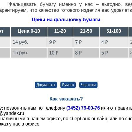
Фальцевать бумагу именно у нас – выгодно, ве
арантируем, что качество готового изделия вас удовлетв
Цены на фальцовку бумаги
от
Цена 0-10
11-20
21-50
51-100
14 руб.
9 ₽
7 ₽
4 ₽
15 руб.
10 ₽
8 ₽
5 ₽
Документы
Бумага
Чертежи
Как заказать?
у: позвонить нам по телефону
(3452) 79-00-76
или отправить
@yandex.ru
 наличными в нашем офисе, по сбербанк-онлайн, или по счё
аказ у нас в офисе