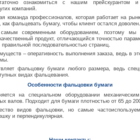
статочно ознакомиться с нашим прейскурантом 
угих компаний.
ая команда профессионалов, которая работает на рынк
, как фальцевать бумагу, чтобы клиент остался доволен
самым современным оборудованием, поэтому мы 
качественный продукт, отличающийся точностью парам
 с правильной последовательностью страниц.
уществ – оперативность выполнения заказа, ведь в э
 мы.
вляет фальцовку бумаги любого размера, ведь спе
тупных видах фальцевания.
Особенности фальцовки бумаги
няется на специальном оборудовании механическим 
 валов. Подходит для бумаги плотностью от 65 до 200
ество видов фальцовки, но самые частоиспользуем
мошку и перпендикулярная.
Наши контакты: