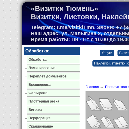
«Визитки Тюмень»
Визитки, Листовки, Наклей
Telegram: t.me/vizitkiTmn, Звони: +7 (34
Наш адрес: ул. Малыгина 2, отдельн
Время работы: Пн - Пт с 10.00 до 19.
Обработка:
Услуги
Визит
Обработка
Наклейки, этикетки, 
Ламинирование
Переплет документов
Брошюровка
Главная
→
Поспечатная 
Фальцовка
Плоттерная резка
Биговка
Перфорация
Сканирование