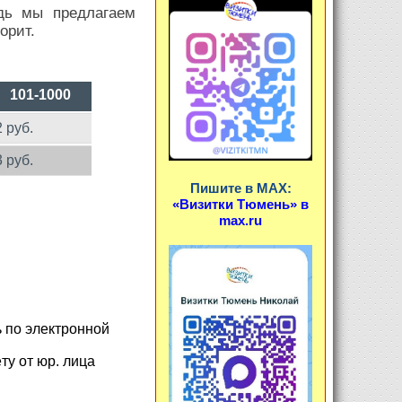
дь мы предлагаем
орит.
101-1000
2 руб.
3 руб.
Пишите в MAX:
«Визитки Тюмень» в
max.ru
 по электронной
ту от юр. лица