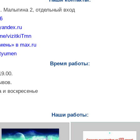
. Малыгина 2, отдельный вход
76
andex.ru
.me/vizitkiTmn
мень» в max.ru
_tyumen
Время работы:
19.00.
ывов.
 и воскресенье
Наши работы: