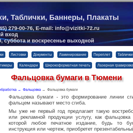
ки, Таблички, Баннеры, Плакаты
5) 279-00-76, E-mail: info@vizitki-72.ru
ый вход
00, суббота и воскресенье выходной
ки
Листовки
Документы
Ламинирование
Переплет
Таблички
стикеры
Календари
Широкоформатная печать
Лазерная гравировк
Фальцовка бумаги в Тюмени
обработка
→
Фальцовка
→ Фальцовка бумаги
Фальцовка бумаги - это формирование линии сг
фальцем называют место сгиба.
Мы уже не первый год предлагает такую востреб
или рекламной продукции услугу, как фальцовка 
которой любое печатное издание, будь то бук
инструкция или чертеж, приобретет презентабельны