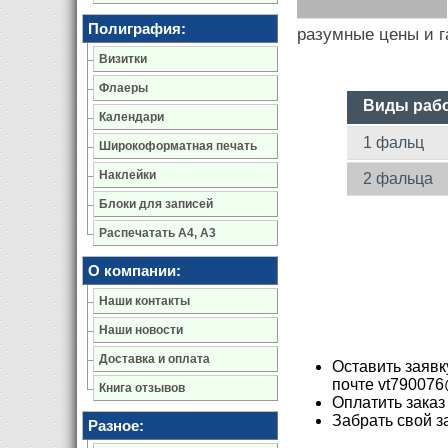
Полиграфия:
разумные цены и г
Визитки
Флаеры
Виды раб
Календари
1 фальц
Широкоформатная печать
Наклейки
2 фальца
Блоки для записей
Распечатать А4, А3
О компании:
Наши контакты
Наши новости
Доставка и оплата
Оставить заявк
почте vt790076
Книга отзывов
Оплатить заказ
Забрать свой з
Разное: