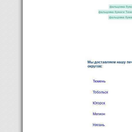
фальцовка бум
фальцовка бумаги Тюм
фальцовка бум
Мы доставляем нашу печ
округов:
Тюмень
Тобольск
Югорск
Мегион
Нягань