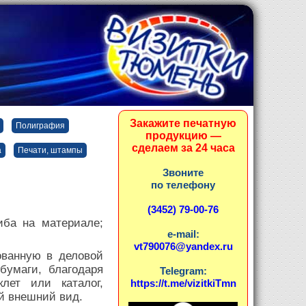
Закажите печатную
Полиграфия
продукцию —
сделаем за 24 часа
а
Печати, штампы
Звоните
по телефону
(3452) 79-00-76
иба на материале;
e-mail:
vt790076@yandex.ru
ованную в деловой
бумаги, благодаря
Telegram:
лет или каталог,
https://t.me/vizitkiTmn
й внешний вид.