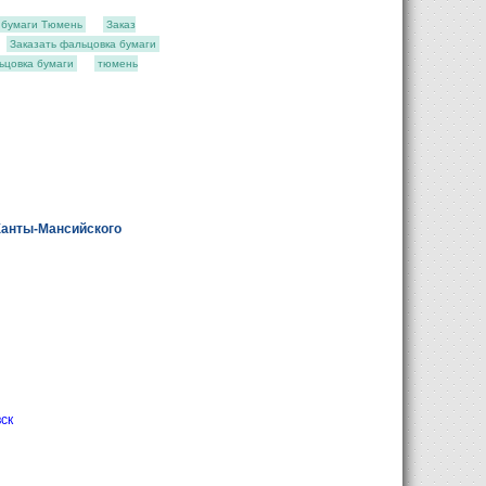
 бумаги Тюмень
Заказ
Заказать фальцовка бумаги
ьцовка бумаги
тюмень
Ханты-Мансийского
ск