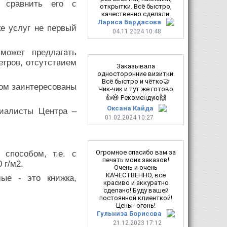
и сравнить его с
открытки. Всё быстро,
качественно сделали.
Лариса Бардасова
е услуг не первый
04.11.2024 10:48
.
может предлагать
етров, отсутствием
Заказывала
односторонние визитки.
Всё быстро и чётко🤝
том заинтересованы
Чик-чик и тут же готово
👍😃 Рекомендую🙌
Оксана Кайда
циалисты Центра –
01.02.2024 10:27
Огромное спасибо вам за
способом, т.е. с
печать моих заказов!
 г/м2.
Очень и очень
КАЧЕСТВЕННО, все
ые - это книжка,
красиво и аккуратно
сделано! Буду вашей
постоянной клиенткой!
Цены- огонь!
Гульниза Борисова
21.12.2023 17:12