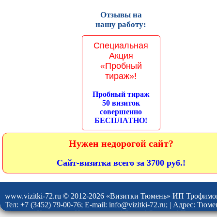
Отзывы на
нашу работу:
Специальная
Акция
«Пробный
тираж»!
Пробный тираж
50 визиток
совершенно
БЕСПЛАТНО!
Нужен недорогой сайт?
Сайт-визитка всего за 3700 руб.!
www.vizitki-72.ru © 2012-2026 «Визитки Тюмень» ИП Трофимо
Тел: +7 (3452) 79-00-76; E-mail: info@vizitki-72.ru; | Адрес: Тю
Site map
|
Контакты
|
Наши услуги
|
О нас
|
Отзывы
|
Политика 