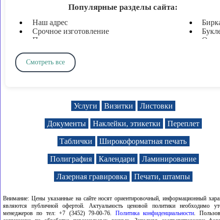
Популярные разделы сайта:
Наш адрес
Бирк
Срочное изготовление
Букл
Печати и штампы
Откр
Печать документов
Плот
Печать визиток
Пода
Смотреть все
Ламинирование
Форм
Широкоформатная печать
Форм
Твердый переплет и брошюровка
Печа
Печать листовок
Дипл
Печать флаеров
Приг
Услуги
Визитки
Листовки
Таблички и вывески
Колл
Наклейки, этикетки, стикеры
Анке
Документы
Наклейки, этикетки
Переплет
Плакаты
Куп
Баннеры
Абон
Таблички
Широкоформатная печать
Пломбировочные наклейки
Конв
Таблички на дом
Нару
Полиграфия
Календари
Ламинирование
Полиграфия цветная
Указ
Лазерная гравировка
Печати, штампы
Внимание: Цены указанные на сайте носят ориентировочный, информационный хара
являются публичной офертой. Актуальность ценовой политики необходимо ут
менеджеров по тел: +7 (3452) 79-00-76.
Политика конфиденциальности
. Пользов