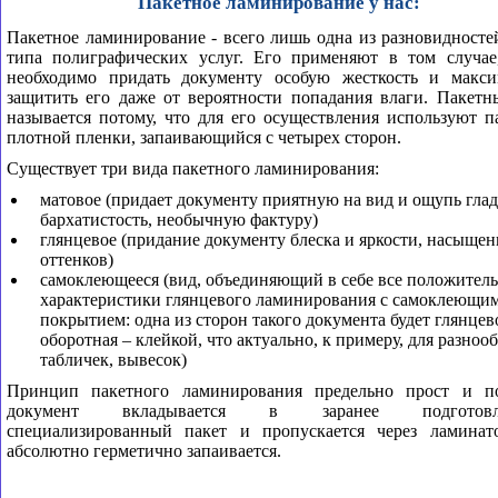
Пакетное ламинирование у нас:
Пакетное ламинирование - всего лишь одна из разновидносте
типа полиграфических услуг. Его применяют в том случае,
необходимо придать документу особую жесткость и макси
защитить его даже от вероятности попадания влаги. Пакет
называется потому, что для его осуществления используют п
плотной пленки, запаивающийся с четырех сторон.
Существует три вида пакетного ламинирования:
матовое (придает документу приятную на вид и ощупь глад
бархатистость, необычную фактуру)
глянцевое (придание документу блеска и яркости, насыще
оттенков)
самоклеющееся (вид, объединяющий в себе все положител
характеристики глянцевого ламинирования с самоклеющи
покрытием: одна из сторон такого документа будет глянцев
оборотная – клейкой, что актуально, к примеру, для разноо
табличек, вывесок)
Принцип пакетного ламинирования предельно прост и по
документ вкладывается в заранее подготовл
специализированный пакет и пропускается через ламинато
абсолютно герметично запаивается.