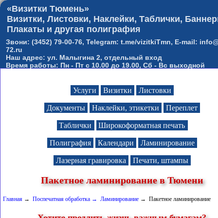
«Визитки Тюмень»
Визитки, Листовки, Наклейки, Таблички, Баннер
Плакаты и другая полиграфия
Звони: (3452) 79-00-76, Telegram: t.me/vizitkiTmn, E-mail: info@
72.ru
Наш адрес: ул. Малыгина 2, отдельный вход
Время работы: Пн - Пт с 10.00 до 19.00, Сб - Вс выходной
Услуги
Визитки
Листовки
Документы
Наклейки, этикетки
Переплет
Таблички
Широкоформатная печать
Полиграфия
Календари
Ламинирование
Лазерная гравировка
Печати, штампы
Пакетное ламинирование в Тюмени
Главная
→
Поспечатная обработка
→
Ламинирование
→ Пакетное ламинирование
Хотите продлить жизнь важным бумагам?