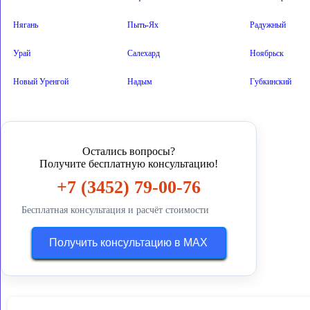
Нягань
Пыть-Ях
Радужный
ручной оснастке
изготовить печати
сменные 
Урай
Салехард
Ноябрьск
штампов по оттиску
восстановление печати
Новый Уренгой
Надым
Губкинский
гост р 51511
качество оттиска
штампы на автом
Остались вопросы?
размер 47х18
делаем датеры
купить к
Получите бесплатную консультацию!
+7 (3452) 79-00-76
оформить скидки
содержит сургуч
изготавл
Бесплатная консультация и расчёт стоимости
печати по оттиску тюмень дешево
печат
Получить консультацию в MAX
тюмень заказать факсимиле
тюмен