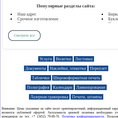
изготовление печати по оттиску т
Популярные разделы сайта:
Наш адрес
Бирк
Срочное изготовление
Букл
Печати и штампы
Откр
Печать документов
Плот
Печать визиток
Пода
Смотреть все
Ламинирование
Форм
Широкоформатная печать
Форм
Твердый переплет и брошюровка
Печа
Печать листовок
Дипл
Печать флаеров
Приг
Услуги
Визитки
Листовки
Таблички и вывески
Колл
Наклейки, этикетки, стикеры
Анке
Документы
Наклейки, этикетки
Переплет
Плакаты
Куп
Баннеры
Абон
Таблички
Широкоформатная печать
Пломбировочные наклейки
Конв
Таблички на дом
Нару
Полиграфия
Календари
Ламинирование
Полиграфия цветная
Указ
Лазерная гравировка
Печати, штампы
Внимание: Цены указанные на сайте носят ориентировочный, информационный хара
являются публичной офертой. Актуальность ценовой политики необходимо ут
менеджеров по тел: +7 (3452) 79-00-76.
Политика конфиденциальности
. Пользов