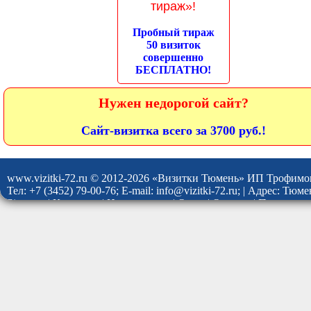
тираж»!
Пробный тираж
50 визиток
совершенно
БЕСПЛАТНО!
Нужен недорогой сайт?
Сайт-визитка всего за 3700 руб.!
www.vizitki-72.ru © 2012-2026 «Визитки Тюмень» ИП Трофимо
Тел: +7 (3452) 79-00-76; E-mail: info@vizitki-72.ru; | Адрес: Тю
Site map
|
Контакты
|
Наши услуги
|
О нас
|
Отзывы
|
Политика 