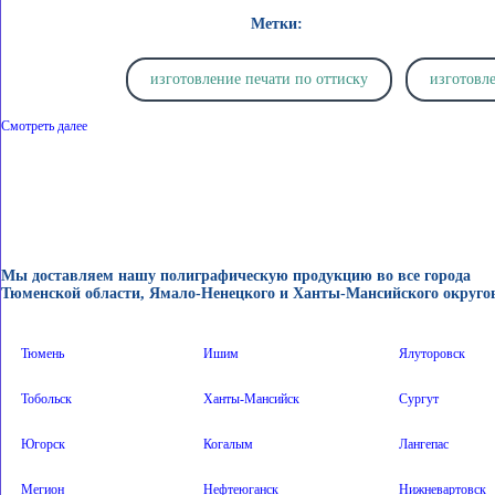
Метки:
изготовление печати по оттиску
изготовл
Смотреть далее
изготовление печати по оттиску в Тюмени
изготовл
Заказать штамп Тюмень
заказать печать по оттиску Т
Мы доставляем нашу полиграфическую продукцию во все города
клише печати
заказать гербовую печать Тюмень
Тюменской области, Ямало-Ненецкого и Ханты-Мансийского округо
штемпельная подушка
штемпельная краска
Тюмень
Ишим
Ялуторовск
Тобольск
Ханты-Мансийск
Сургут
сургучные печати
лазерной гравировки
коп
Югорск
Когалым
Лангепас
самонаборные штампы
автоматической оснас
Мегион
Нефтеюганск
Нижневартовск