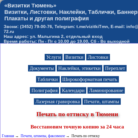
«Визитки Тюмень»
Визитки, Листовки, Наклейки, Таблички, Баннер
Плакаты и другая полиграфия
Звони: (3452) 79-00-76, Telegram: t.me/vizitkiTmn, E-mail: info@
72.ru
Наш адрес: ул. Малыгина 2, отдельный вход
Время работы: Пн - Пт с 10.00 до 19.00, Сб - Вс выходной
Услуги
Визитки
Листовки
Документы
Наклейки, этикетки
Переплет
Таблички
Широкоформатная печать
Полиграфия
Календари
Ламинирование
Лазерная гравировка
Печати, штампы
Печать по оттиску в Тюмени
Восстановим точную копию за 24 часа
Главная
→
Печати, штампы, факсимиле
→ Печать по оттиску