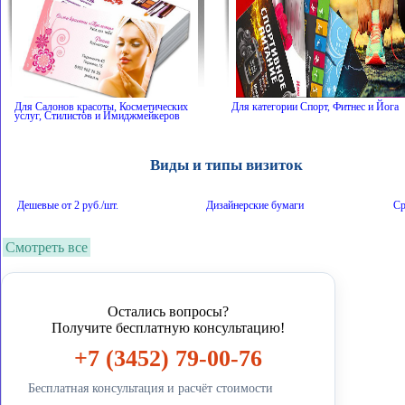
Для Салонов красоты, Косметических
Для категории Спорт, Фитнес и Йога
услуг, Стилистов и Имиджмейкеров
Виды и типы визиток
Дешевые от 2 руб./шт.
Дизайнерские бумаги
Ср
Со скруглением
Магнитные
Оф
Смотреть все
Touche Cover
Бумага Majestic
Бе
Остались вопросы?
Крафт бумага
С ламинацией
С 
Получите бесплатную консультацию!
+7 (3452) 79-00-76
На Льне
На Пластике
Ше
Бесплатная консультация и расчёт стоимости