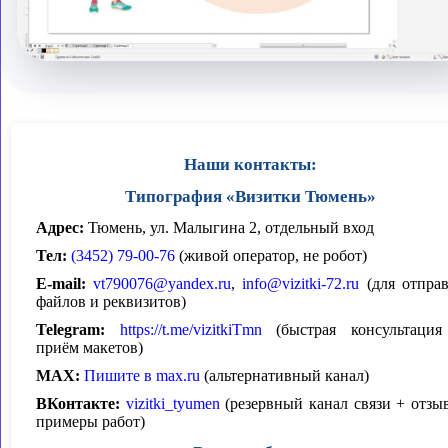
Наши контакты:
Типография «Визитки Тюмень»
Адрес:
Тюмень, ул. Малыгина 2, отдельный вход
Тел:
(3452) 79-00-76
(живой оператор, не робот)
E-mail:
vt790076@yandex.ru
,
info@vizitki-72.ru
(для отпра
файлов и реквизитов)
Telegram:
https://t.me/vizitkiTmn
(быстрая консультаци
приём макетов)
MAX:
Пишите в max.ru
(альтернативный канал)
ВКонтакте:
vizitki_tyumen
(резервный канал связи + отзы
примеры работ)