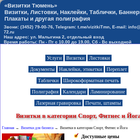
«Визитки Тюмень»
Визитки, Листовки, Наклейки, Таблички, Баннер
Плакаты и другая полиграфия
Звони: (3452) 79-00-76, Telegram: t.me/vizitkiTmn, E-mail: info@
72.ru
Наш адрес: ул. Малыгина 2, отдельный вход
Время работы: Пн - Пт с 10.00 до 19.00, Сб - Вс выходной
Услуги
Визитки
Листовки
Документы
Наклейки, этикетки
Переплет
Таблички
Широкоформатная печать
Полиграфия
Календари
Ламинирование
Лазерная гравировка
Печати, штампы
Визитки в категории Спорт, Фитнес и Йог
Главная
→
Визитки для бизнеса
→ Визитки в категории Спорт, Фитнес и Йога
Доступные цены