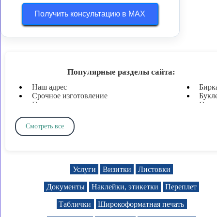
Получить консультацию в MAX
Популярные разделы сайта:
Наш адрес
Бирк
Срочное изготовление
Букл
Печати и штампы
Откр
Печать документов
Плот
Печать визиток
Пода
Смотреть все
Ламинирование
Форм
Широкоформатная печать
Форм
Твердый переплет и брошюровка
Печа
Печать листовок
Дипл
Печать флаеров
Приг
Услуги
Визитки
Листовки
Таблички и вывески
Колл
Наклейки, этикетки, стикеры
Анке
Документы
Наклейки, этикетки
Переплет
Плакаты
Куп
Баннеры
Абон
Таблички
Широкоформатная печать
Пломбировочные наклейки
Конв